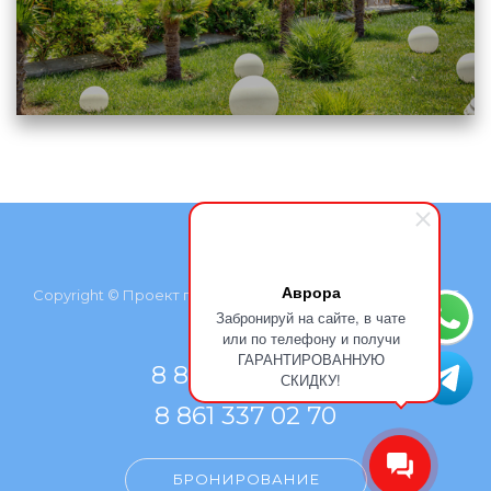
Аврора
Copyright © Проект группы компаний «Курортмакс», 2026
Забронируй на сайте, в чате
или по телефону и получи
ГАРАНТИРОВАННУЮ
8 800 500 77 66
СКИДКУ!
8 861 337 02 70
БРОНИРОВАНИЕ